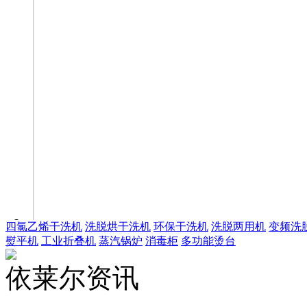
四氯乙烯干洗机
洗脱烘干洗机
环保干洗机
洗脱两用机
变频洗
熨平机
工业折叠机
蒸汽锅炉
消毒柜
多功能烫台
依莱尔资讯