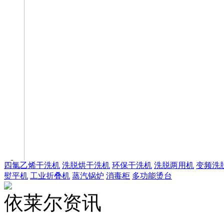
四氯乙烯干洗机
洗脱烘干洗机
环保干洗机
洗脱两用机
变频洗
熨平机
工业折叠机
蒸汽锅炉
消毒柜
多功能烫台
依莱尔资讯