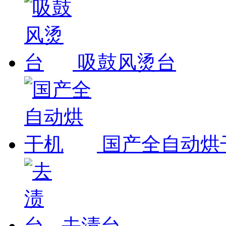
吸鼓风烫台
国产全自动烘
去渍台