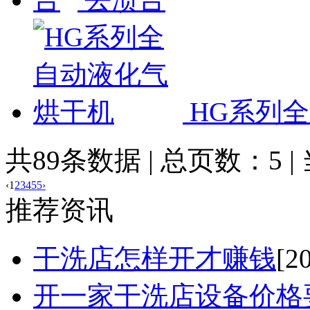
HG系列
共89条数据 | 总页数：5 
‹
1
2
3
4
5
5
›
推荐资讯
干洗店怎样开才赚钱
[2
开一家干洗店设备价格要