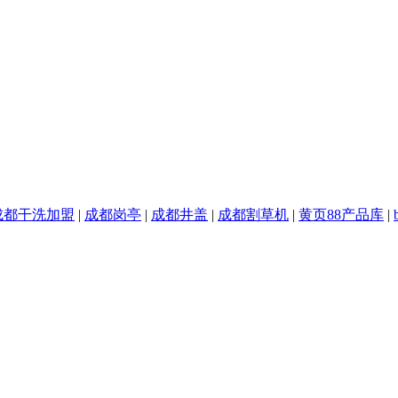
成都干洗加盟
|
成都岗亭
|
成都井盖
|
成都割草机
|
黄页88产品库
|