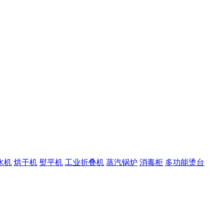
水机
烘干机
熨平机
工业折叠机
蒸汽锅炉
消毒柜
多功能烫台