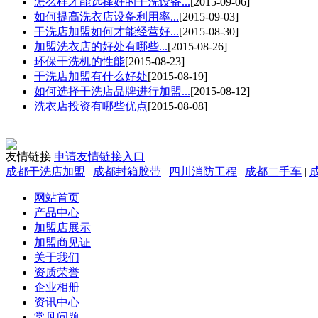
怎么样才能选择好的干洗设备...
[2015-09-06]
如何提高洗衣店设备利用率...
[2015-09-03]
干洗店加盟如何才能经营好...
[2015-08-30]
加盟洗衣店的好处有哪些...
[2015-08-26]
环保干洗机的性能
[2015-08-23]
干洗店加盟有什么好处
[2015-08-19]
如何选择干洗店品牌进行加盟...
[2015-08-12]
洗衣店投资有哪些优点
[2015-08-08]
1
2
友情链接
申请友情链接入口
3
成都干洗店加盟
|
成都封箱胶带
|
四川消防工程
|
成都二手车
|
4
5
网站首页
产品中心
加盟店展示
加盟商见证
关于我们
资质荣誉
企业相册
资讯中心
常见问题