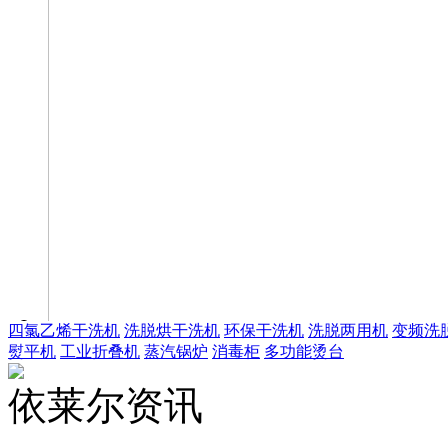
四氯乙烯干洗机
洗脱烘干洗机
环保干洗机
洗脱两用机
变频洗
熨平机
工业折叠机
蒸汽锅炉
消毒柜
多功能烫台
依莱尔资讯