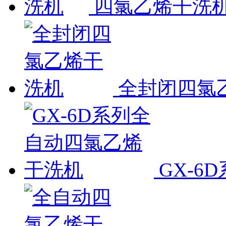
四氯乙烯干洗
全封闭四氯
GX-6