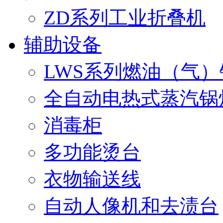
ZD系列工业折叠机
辅助设备
LWS系列燃油（气）
1
全自动电热式蒸汽锅
2
消毒柜
3
多功能烫台
4
5
衣物输送线
自动人像机和去渍台