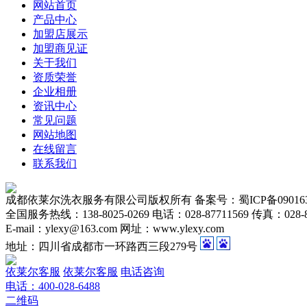
网站首页
产品中心
加盟店展示
加盟商见证
关于我们
资质荣誉
企业相册
资讯中心
常见问题
1
网站地图
2
在线留言
3
联系我们
4
5
成都依莱尔洗衣服务有限公司版权所有 备案号：蜀ICP备090163
全国服务热线：138-8025-0269 电话：028-87711569 传真：028-8
E-mail：ylexy@163.com 网址：www.ylexy.com
地址：四川省成都市一环路西三段279号
依莱尔客服
依莱尔客服
电话咨询
电话：
400-028-6488
二维码