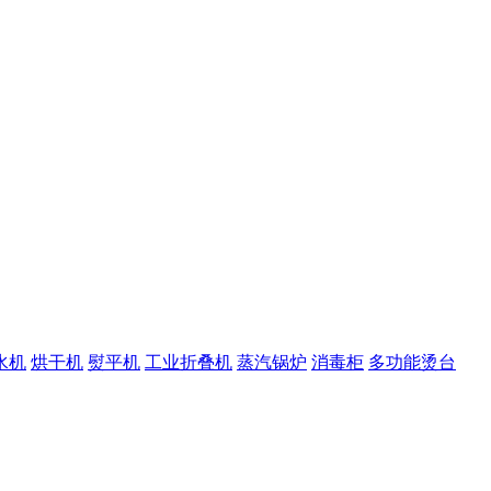
水机
烘干机
熨平机
工业折叠机
蒸汽锅炉
消毒柜
多功能烫台