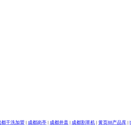
成都干洗加盟
|
成都岗亭
|
成都井盖
|
成都割草机
|
黄页88产品库
|